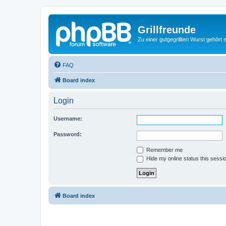
Grillfreunde
Zu einer gutgegrillten Wurst gehört 
FAQ
Board index
Login
Username:
Password:
Remember me
Hide my online status this sessi
Board index