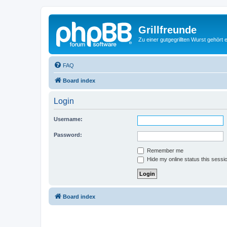
Grillfreunde
Zu einer gutgegrillten Wurst gehört 
FAQ
Board index
Login
Username:
Password:
Remember me
Hide my online status this sessi
Board index